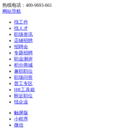
热线电话：400-9693-661
网站导航
找工作
找人才
职场资讯
店铺招聘
招聘会
专题招聘
职业测评
积分商城
兼职职位
职场问答
普工专区
HR工具箱
附近职位
找企业
触屏版
小程序
微信