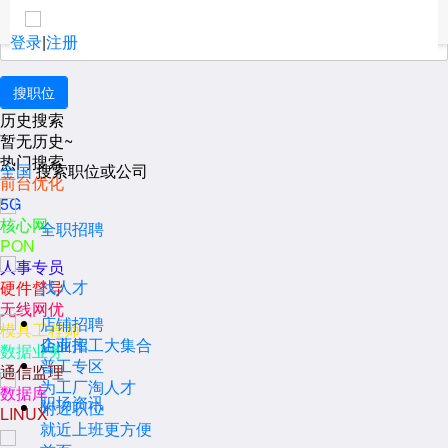
职位搜索
登录
|
注册
历史搜索
暂无历史~
热门搜索
全国
搜索职位或公司
前台优化
5G
核心网
全职招聘
PON
人事专员
找人才
硬件督导
无线网优
店铺招聘
模具工程师
企业库
店面招工大集合
数据业务
普工专区
通信监理
为工厂淘人才
数据库
职场资讯
附近职位
LINUX
就近上班更方便