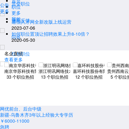
首页
赏金职位
公告
职位
更多
更多
我的
意见反馈
通信人才网全新改版上线运营
2023-07-06
如何职位置顶让招聘效果上升8-10倍？
问答
2020-05-30
名企直招
红包职位
查看更多
职业评测
南京华苏科技有限公司
浙江明讯网络技术有限公司
嘉环科技股份有限公司
贵州西南云
33
个职位热招
13
个职位热招
12
个职位热招
5
个职位
网优前台、后台中级
新疆-乌鲁木齐
3年以上经验
大专学历
￥6000-11000
急聘