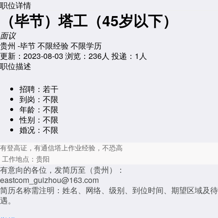
职位详情
（毕节）塔工（45岁以下）
面议
贵州 -毕节
不限经验
不限学历
更新：2023-08-03
浏览：
236人
投递：1人
职位描述
招聘：
若干
到岗：
不限
年龄：
不限
性别：
不限
婚况：
不限
有登高证，有通信塔上作业经验，不恐高
工作地点：贵阳
有意向的各位，发简历至（贵州）：
eastcom_guizhou@163.com
简历名称需注明：姓名、网络、级别、到位时间、期望区域及待
遇。