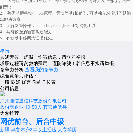
1、 大专以上学历，1年以上工作经验，有较强学习能力及上进心，吃苦
耐劳；
2、 熟悉掌握移动4、5G原理、天馈等基础知识，可以独立对投诉问题输
出解决方案；
3、了解网管操作，mapinfo，Google earth等网优工具；
4、具有较强的语言沟通能力；
5、有移动中移网大证书优先。
举报
如遇无效、虚假、诈骗信息，请立即举报
求职过程请勿缴纳费用，谨防诈骗！若信息不实请举报。
竞争力分析
查看我的竞争力 >
综合竞争力评估：
一般
良好
优秀
你的？位置
公司信息
广州瀚信通信科技股份有限公司
股份制企业
10-50人
其它通信类
为您推荐
网优前台、后台中级
新疆-乌鲁木齐
3年以上经验
大专学历