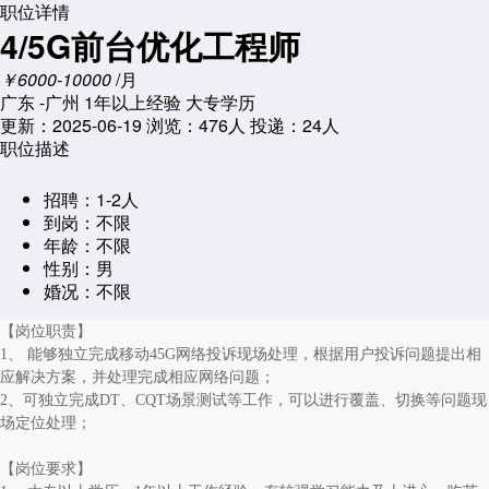
职位详情
4/5G前台优化工程师
￥6000-10000
/月
广东 -广州
1年以上经验
大专学历
更新：2025-06-19
浏览：
476人
投递：24人
职位描述
招聘：
1-2人
到岗：
不限
年龄：
不限
性别：
男
婚况：
不限
【岗位职责】
1、 能够独立完成移动45G网络投诉现场处理，根据用户投诉问题提出相
应解决方案，并处理完成相应网络问题；
2、可独立完成DT、CQT场景测试等工作，可以进行覆盖、切换等问题现
场定位处理；
【岗位要求】